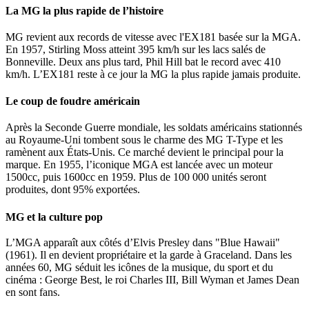
La MG la plus rapide de l’histoire
MG revient aux records de vitesse avec l'EX181 basée sur la MGA.
En 1957, Stirling Moss atteint 395 km/h sur les lacs salés de
Bonneville. Deux ans plus tard, Phil Hill bat le record avec 410
km/h. L’EX181 reste à ce jour la MG la plus rapide jamais produite.
Le coup de foudre américain
Après la Seconde Guerre mondiale, les soldats américains stationnés
au Royaume-Uni tombent sous le charme des MG T-Type et les
ramènent aux États-Unis. Ce marché devient le principal pour la
marque. En 1955, l’iconique MGA est lancée avec un moteur
1500cc, puis 1600cc en 1959. Plus de 100 000 unités seront
produites, dont 95% exportées.
MG et la culture pop
L’MGA apparaît aux côtés d’Elvis Presley dans "Blue Hawaii"
(1961). Il en devient propriétaire et la garde à Graceland. Dans les
années 60, MG séduit les icônes de la musique, du sport et du
cinéma : George Best, le roi Charles III, Bill Wyman et James Dean
en sont fans.