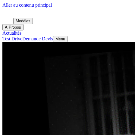
Aller au contenu principal
Modèles
A Propos
Actualités
Test Drive
Demande Devis
Menu