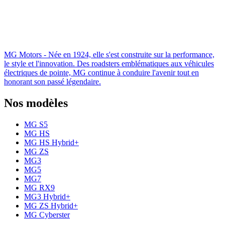
MG Motors - Née en 1924, elle s'est construite sur la performance,
le style et l'innovation. Des roadsters emblématiques aux véhicules
électriques de pointe, MG continue à conduire l'avenir tout en
honorant son passé légendaire.
Nos modèles
MG S5
MG HS
MG HS Hybrid+
MG ZS
MG3
MG5
MG7
MG RX9
MG3 Hybrid+
MG ZS Hybrid+
MG Cyberster