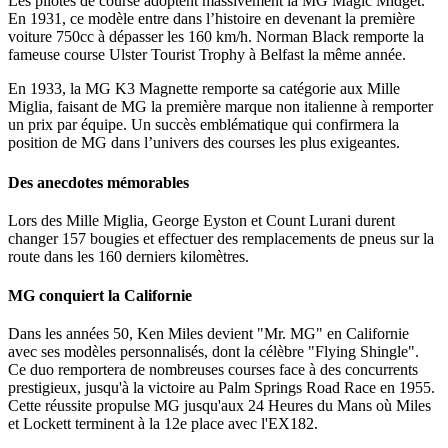
Les pilotes de course adoptent massivement la MG Magic Midget.
En 1931, ce modèle entre dans l’histoire en devenant la première
voiture 750cc à dépasser les 160 km/h. Norman Black remporte la
fameuse course Ulster Tourist Trophy à Belfast la même année.
En 1933, la MG K3 Magnette remporte sa catégorie aux Mille
Miglia, faisant de MG la première marque non italienne à remporter
un prix par équipe. Un succès emblématique qui confirmera la
position de MG dans l’univers des courses les plus exigeantes.
Des anecdotes mémorables
Lors des Mille Miglia, George Eyston et Count Lurani durent
changer 157 bougies et effectuer des remplacements de pneus sur la
route dans les 160 derniers kilomètres.
MG conquiert la Californie
Dans les années 50, Ken Miles devient "Mr. MG" en Californie
avec ses modèles personnalisés, dont la célèbre "Flying Shingle".
Ce duo remportera de nombreuses courses face à des concurrents
prestigieux, jusqu'à la victoire au Palm Springs Road Race en 1955.
Cette réussite propulse MG jusqu'aux 24 Heures du Mans où Miles
et Lockett terminent à la 12e place avec l'EX182.