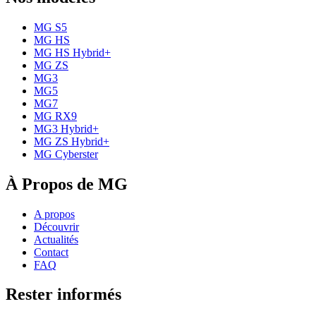
MG S5
MG HS
MG HS Hybrid+
MG ZS
MG3
MG5
MG7
MG RX9
MG3 Hybrid+
MG ZS Hybrid+
MG Cyberster
À Propos de MG
A propos
Découvrir
Actualités
Contact
FAQ
Rester informés